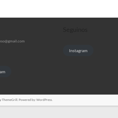
Seguinos
nso@gmail.com
Instagram
ram
y ThemeGrill. Powered by:
WordPress
.