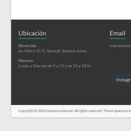
Ubicación
Email
Read more
Dirección
imprentalo
Av. Mitre 3575, Sarandí, Buenos Aires.
Horario
Lunes a Viernes de 9 a 13 y de 14 a 18 hs
Instag
Copyright © 2026
Imprensa Alonso
. All rights reserved. Theme
Spacious
b