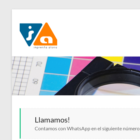
Skip
to
Imprensa
content
Alonso
Read more
Llamamos!
Contamos con WhatsApp en el siguiente número