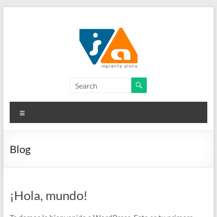
Skip
to
content
Imprensa
Alonso
Menu
Blog
¡Hola, mundo!