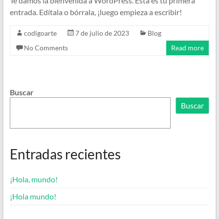
Te damos la bienvenida a WordPress. Esta es tu primera
entrada. Edítala o bórrala, ¡luego empieza a escribir!
codigoarte
7 de julio de 2023
Blog
No Comments
Read more
Buscar
Buscar
Entradas recientes
¡Hola, mundo!
¡Hola mundo!